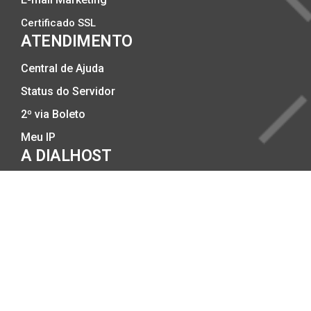
Certificado SSL
ATENDIMENTO
Central de Ajuda
Status do Servidor
2º via Boleto
Meu IP
A DIALHOST
A Empresa
DataCenter no Brasil
Compromisso com a Qualidade
Trabalhe Conosco
Politicas Anti-SPAM