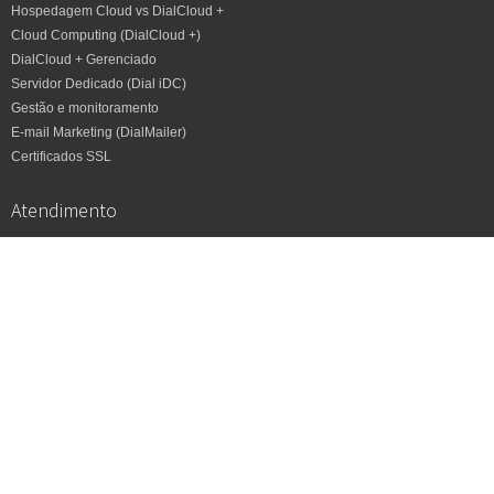
Hospedagem Cloud vs DialCloud +
Cloud Computing (DialCloud +)
DialCloud + Gerenciado
Servidor Dedicado (Dial iDC)
Gestão e monitoramento
E-mail Marketing (DialMailer)
Certificados SSL
Atendimento
Central de atendimento
HelpDesk
Meu IP
Canais DialHost
Blog DialHost
Instagram
Facebook
Twitter