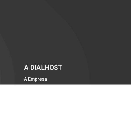
A DIALHOST
A Empresa
DataCenter no Brasil
Compromisso com a Qualidade
Trabalhe Conosco
Politicas Anti-SPAM
Politicas de Privacidade