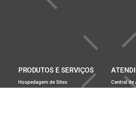
PRODUTOS E SERVIÇOS
ATEND
Hospedagem de Sites
Central de
Criador de Sites
Status do 
Hospedagem ASP.Net
Meu IP
Hospedagem Cloud
2º via Bole
Registro de Domínios
E-mail Profissional