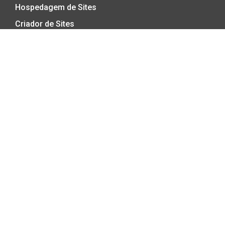
Hospedagem de Sites
Criador de Sites
Hospedagem ASP.Net
Hospedagem Cloud
Registro de Domínios
E-mail Profissional
E-mail Marketing
Certificado SSL
ATENDIMENTO
Central de Ajuda
Status do Servidor
2º via Boleto
Meu IP
A DIALHOST