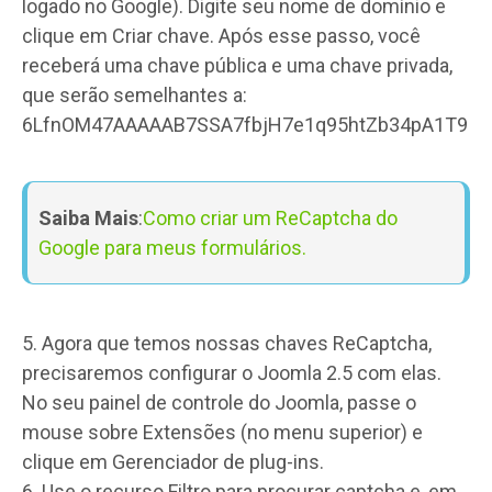
logado no Google). Digite seu nome de domínio e
clique em Criar chave. Após esse passo, você
receberá uma chave pública e uma chave privada,
que serão semelhantes a:
6LfnOM47AAAAAB7SSA7fbjH7e1q95htZb34pA1T9
Saiba Mais
:
Como criar um ReCaptcha do
Google para meus formulários.
5. Agora que temos nossas chaves ReCaptcha,
precisaremos configurar o Joomla 2.5 com elas.
No seu painel de controle do Joomla, passe o
mouse sobre Extensões (no menu superior) e
clique em Gerenciador de plug-ins.
6. Use o recurso Filtro para procurar captcha e, em