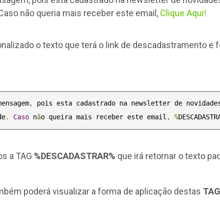
Caso não queria mais receber este email,
Clique Aqui!
alizado o texto que terá o link de descadastramento e fo
mensagem
,
 pois esta cadastrado na newsletter de novidade
de
.
Caso
 n
ã
o queira mais receber este email
,
%
DESCADASTR
os a TAG
%DESCADASTRAR%
que irá retornar o texto p
bém poderá visualizar a forma de aplicação destas
TA