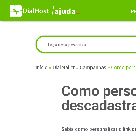
P
Início
»
DialMailer
»
Campanhas
»
Como perso
Como person
descadastr
Sabia como personalizar o link 