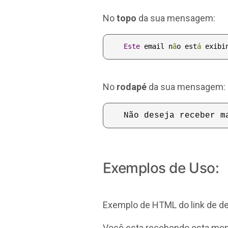
No
topo
da sua mensagem:
Este
 email n
ã
o est
á
 exibi
No
rodapé
da sua mensagem:
Não deseja receber m
Exemplos de Uso:
Exemplo de HTML do link de d
Você esta recebendo esta men