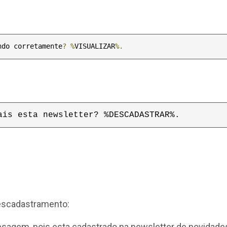
ndo corretamente
?
%
VISUALIZAR
%.
ais esta newsletter? %DESCADASTRAR%.
escadastramento:
sagem, pois esta cadastrado na newsletter de novidade