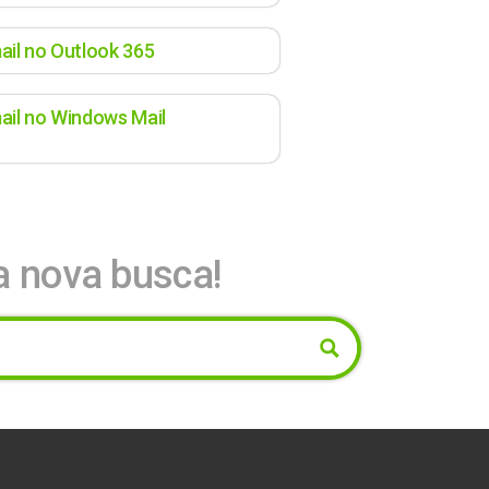
il no Outlook 365
il no Windows Mail
a nova busca!