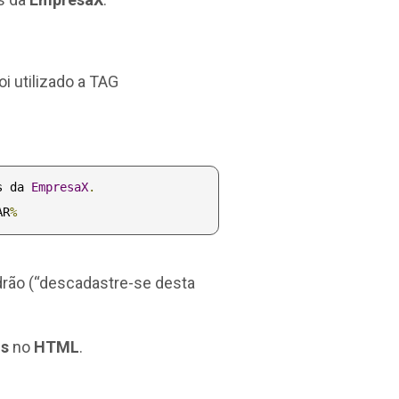
i utilizado a TAG
s da 
EmpresaX
.
AR
%
adrão (“descadastre-se desta
Gs
no
HTML
.