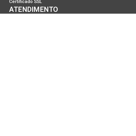
Certificado SSL
ATENDIMENTO
Central de Ajuda
Status do Servidor
2º via Boleto
Meu IP
A DIALHOST
A Empresa
DataCenter no Brasil
Compromisso com a Qualidade
Trabalhe Conosco
Politicas Anti-SPAM
Politicas de Privacidade