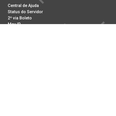
Central de Ajuda
Status do Servidor
2º via Boleto
Meu IP
A DIALHOST
A Empresa
DataCenter no Brasil
Compromisso com a Qualidade
Trabalhe Conosco
Politicas Anti-SPAM
Politicas de Privacidade
Copyright © 2002-2026