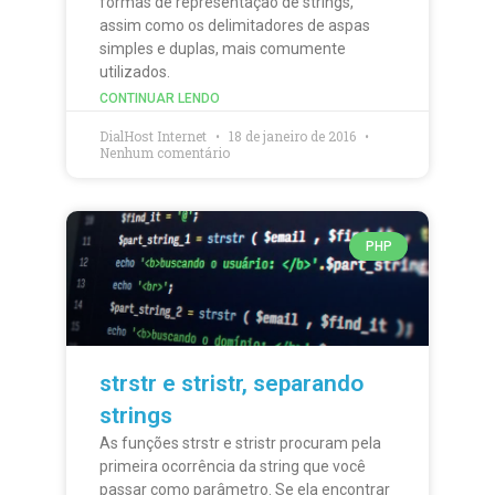
formas de representação de strings,
assim como os delimitadores de aspas
simples e duplas, mais comumente
utilizados.
CONTINUAR LENDO
DialHost Internet
18 de janeiro de 2016
Nenhum comentário
PHP
strstr e stristr, separando
strings
As funções strstr e stristr procuram pela
primeira ocorrência da string que você
passar como parâmetro. Se ela encontrar