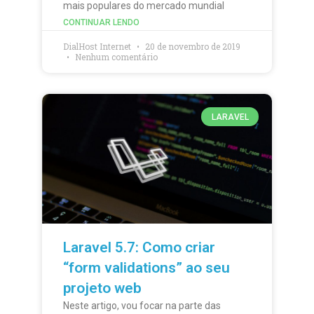
mais populares do mercado mundial
CONTINUAR LENDO
DialHost Internet
20 de novembro de 2019
Nenhum comentário
LARAVEL
Laravel 5.7: Como criar
“form validations” ao seu
projeto web
Neste artigo, vou focar na parte das