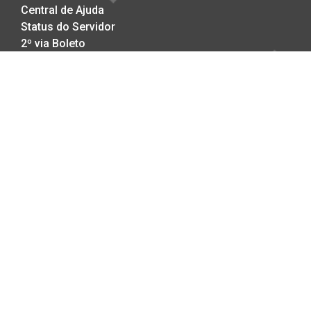
Central de Ajuda
Status do Servidor
2º via Boleto
Meu IP
A DIALHOST
A Empresa
DataCenter no Brasil
Compromisso com a Qualidade
Trabalhe Conosco
Politicas Anti-SPAM
Politicas de Privacidade
Copyright © 2002-2026