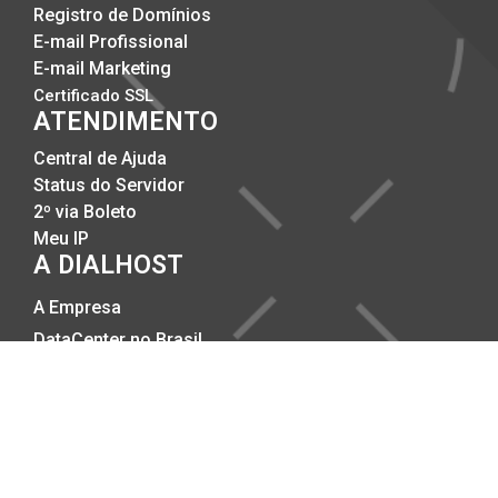
Registro de Domínios
E-mail Profissional
E-mail Marketing
Certificado SSL
ATENDIMENTO
Central de Ajuda
Status do Servidor
2º via Boleto
Meu IP
A DIALHOST
A Empresa
DataCenter no Brasil
Compromisso com a Qualidade
Trabalhe Conosco
Politicas Anti-SPAM
Politicas de Privacidade