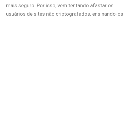
mais seguro. Por isso, vem tentando afastar os
usuários de sites não criptografados, ensinando-os
sobre essa importância.
Além disso, com essa iniciativa, o Google também
incentiva os desenvolvedores a optarem pela
utilização do SSL/https.
Dados protegidos
Segundo o Google, os dados na rede mundial de
computadores já estão protegidos em mais de 68%
do tráfego do Chrome (Android e Windows), e 78% no
Chrome OS.
Além disso, 81 dos 100 principais sites da web usam