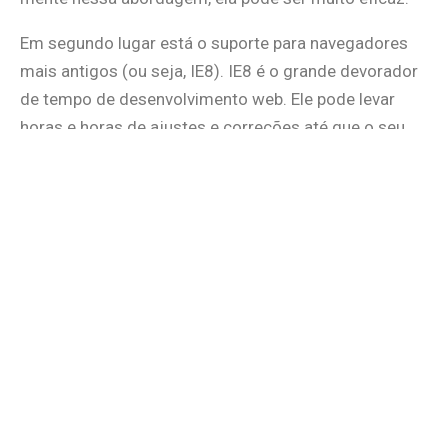
Em segundo lugar está o suporte para navegadores
mais antigos (ou seja, IE8). IE8 é o grande devorador
de tempo de desenvolvimento web. Ele pode levar
horas e horas de ajustes e correções até que o seu
layout que funciona muito bem em todos os outros
navegadores finalmente fique decente. Embora não
seja perfeito, o
suporte do Bootstrap para IE8
é muito
bom.
Reflexão final
Alguns designers dizem que nenhum designer que se
preze usaria um framework que não criou. Eles
temem perder o controle sobre o seu projeto, sem o
benefício aparente suficiente para compensar essa
perda. Eu costumava ter uma opinião similar sobre o