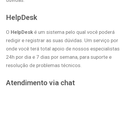
dúvidas:
HelpDesk
O
HelpDesk
é um sistema pelo qual você poderá
redigir e registrar as suas dúvidas. Um serviço por
onde você terá total apoio de nossos especialistas
24h por dia e 7 dias por semana, para suporte e
resolução de problemas técnicos.
Atendimento via chat
Nossos atendentes estão disponíveis para atendê-lo,
se desejar, também por este canal. Nosso sistema de
chat organiza os atendimentos e direciona ao
atendente que irá oferecer um atendimento
personalizado.