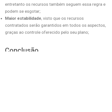
entretanto os recursos também seguem essa regra e
podem se esgotar;
Maior estabilidade
, visto que os recursos
contratados serão garantidos em todos os aspectos,
graças ao controle oferecido pelo seu plano;
Conclusão
E então, esclarecemos suas dúvidas sobre cloud
server e hospedagem cloud? Ambos são boas
opções, mas sua escolha depende da necessidade do
seu projeto.
Quer continuar descobrindo tudo sobre hospedagem?
Então confira o nosso guia completo sobre